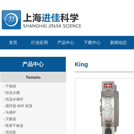
首页
行业应用
产品中心
下载中心
新闻动态
King
产品中心
Yamato
·
干燥箱
·
恒温水槽
·
恒温水循环
·
搅拌器 粉碎 振荡
·
马弗炉
·
灭菌器
·
喷雾干燥器
·
清洗机