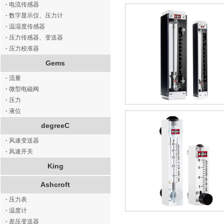
·
电流传感器
·
数字显示仪、压力计
·
温湿度传感器
·
压力传感器、变送器
·
压力校准器
Gems
·
流量
·
微型电磁阀
·
压力
·
液位
degreeC
·
风速变送器
·
风速开关
King
Ashcroft
·
压力表
·
温度计
·
差压变送器