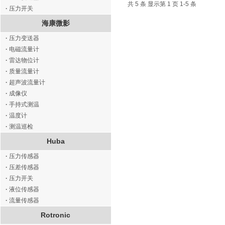
共 5 条 显示第 1 页 1-5 条
·
压力开关
海康微影
·
压力变送器
·
电磁流量计
·
雷达物位计
·
质量流量计
·
超声波流量计
·
成像仪
·
手持式测温
·
温度计
·
测温巡检
Huba
·
压力传感器
·
压差传感器
·
压力开关
·
液位传感器
·
流量传感器
Rotronic