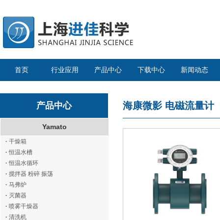
首页
行业应用
产品中心
下载中心
新闻动态
海康微影
电磁流量计
产品中心
Yamato
·
干燥箱
·
恒温水槽
·
恒温水循环
·
搅拌器 粉碎 振荡
·
马弗炉
·
灭菌器
·
喷雾干燥器
·
清洗机