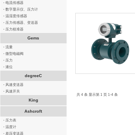
·
电流传感器
·
数字显示仪、压力计
·
温湿度传感器
·
压力传感器、变送器
·
压力校准器
Gems
·
流量
·
微型电磁阀
·
压力
·
液位
degreeC
·
风速变送器
·
风速开关
共 4 条 显示第 1 页 1-4 条
King
Ashcroft
·
压力表
·
温度计
·
差压变送器