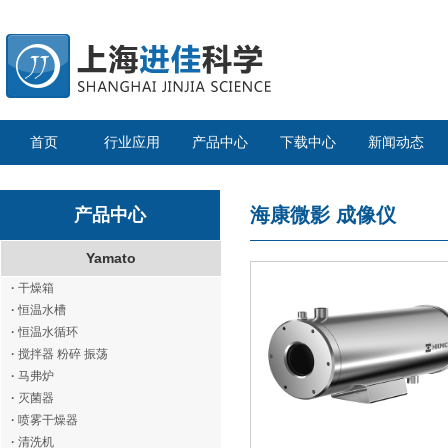
首页
行业应用
产品中心
下载中心
新闻动态
海康微影
成像仪
产品中心
Yamato
·
干燥箱
·
恒温水槽
·
恒温水循环
·
搅拌器 粉碎 振荡
·
马弗炉
·
灭菌器
·
喷雾干燥器
·
清洗机