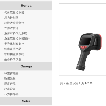
Horiba
·
气体流量控制器
·
压力控制器
·
药液浓度监测仪
·
气体浓度计
·
液体材料气化系统
·
质量流量控制器附件
·
半导体制程监控
·
纯水监测产品
·
颗粒物监测系统
·
生命科学仪器
Omega
·
称重传感器
·
数据采集
共 2 条 显示第 1 页 1-2 条
·
温度产品
·
校准设备
·
压力传感器
Setra