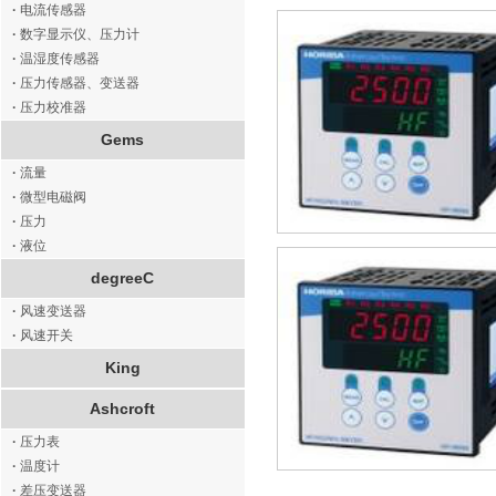
·
电流传感器
·
数字显示仪、压力计
·
温湿度传感器
·
压力传感器、变送器
·
压力校准器
Gems
·
流量
·
微型电磁阀
·
压力
·
液位
degreeC
·
风速变送器
·
风速开关
King
Ashcroft
·
压力表
·
温度计
·
差压变送器