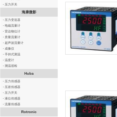
·
压力开关
海康微影
·
压力变送器
·
电磁流量计
·
雷达物位计
·
质量流量计
·
超声波流量计
·
成像仪
·
手持式测温
·
温度计
·
测温巡检
Huba
·
压力传感器
·
压差传感器
·
压力开关
·
液位传感器
·
流量传感器
Rotronic