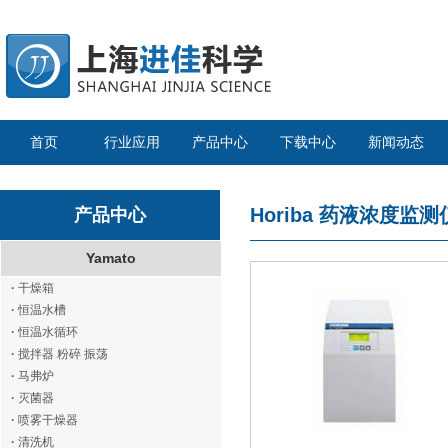
首页
行业应用
产品中心
下载中心
新闻动态
Horiba
药液浓度监测
产品中心
Yamato
·
干燥箱
·
恒温水槽
·
恒温水循环
·
搅拌器 粉碎 振荡
·
马弗炉
·
灭菌器
·
喷雾干燥器
·
清洗机