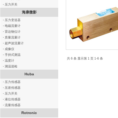
·
压力开关
海康微影
·
压力变送器
·
电磁流量计
·
雷达物位计
·
质量流量计
·
超声波流量计
·
成像仪
·
手持式测温
共 6 条 显示第 1 页 1-6 条
·
温度计
·
测温巡检
Huba
·
压力传感器
·
压差传感器
·
压力开关
·
液位传感器
·
流量传感器
Rotronic