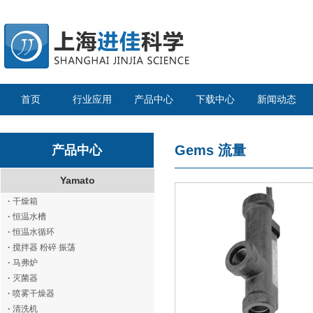
首页
行业应用
产品中心
下载中心
新闻动态
Gems
流量
产品中心
Yamato
·
干燥箱
·
恒温水槽
·
恒温水循环
·
搅拌器 粉碎 振荡
·
马弗炉
·
灭菌器
·
喷雾干燥器
·
清洗机