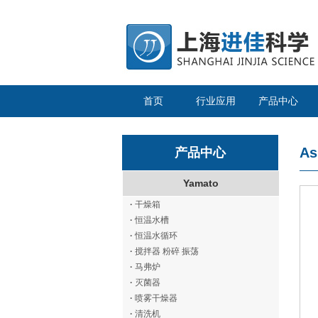
首页
行业应用
产品中心
As
产品中心
Yamato
·
干燥箱
·
恒温水槽
·
恒温水循环
·
搅拌器 粉碎 振荡
·
马弗炉
·
灭菌器
·
喷雾干燥器
·
清洗机