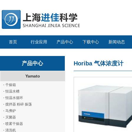
首页
行业应用
产品中心
下载中心
新闻动态
Horiba
气体浓度计
产品中心
Yamato
·
干燥箱
·
恒温水槽
·
恒温水循环
·
搅拌器 粉碎 振荡
·
马弗炉
·
灭菌器
·
喷雾干燥器
·
清洗机