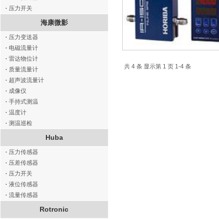
·
压力开关
海康微影
·
压力变送器
·
电磁流量计
·
雷达物位计
共 4 条 显示第 1 页 1-4 条
·
质量流量计
·
超声波流量计
·
成像仪
·
手持式测温
·
温度计
·
测温巡检
Huba
·
压力传感器
·
压差传感器
·
压力开关
·
液位传感器
·
流量传感器
Rotronic